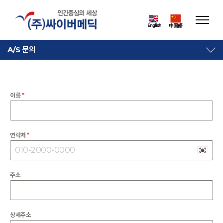
A/S 문의
이름
*
연락처
*
주소
상세주소