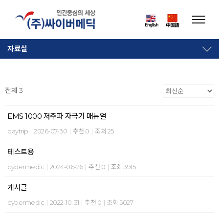
자료실
전체 3
EMS 1000 저주파 자극기 매뉴얼
daytrip
|
2026-07-30
|
추천 0
|
조회 25
테스트용
cybermedic
|
2024-06-26
|
추천 0
|
조회 3915
게시글
cybermedic
|
2022-10-31
|
추천 0
|
조회 5027